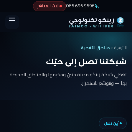
056 696 9696
البث المباشر
زينكو تكنولوجي
ZAINCO · WIFIBER
الرئيسية
مناطق التغطية
شبكتنا تصل إلى حيّك
تغطّي شبكة زينكو مدينة جنين ومخيمها والمناطق المحيطة
بها — ونتوسّع باستمرار.
أين نصل