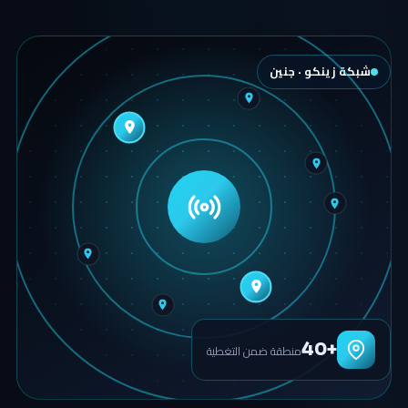
شبكة زينكو · جنين
+40
منطقة ضمن التغطية