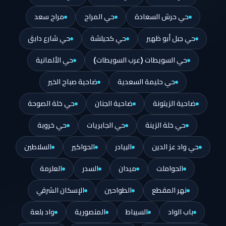
حي حرش السعادة
حي المراح
مراح سعد
حي جبل أبو ظهير
حي كحيلشة
حي شارع دابق
حي السويطات (عرب السويطات)
حي الألمانية
حي حليمة السعدية
ضاحية صباح الخير
ضاحية الزيتونة
ضاحية الجنان
حي خلة الصوحة
حي خلة الزينة
حي الجابريات
حي خروبة
حي واد عز الدين
البيادر
الحواكير
السلاطين
الحواملت
ميدان
السدر
العلرمة
نهر المقطع
الطواحين
الإسكان الشرقي
باب الواد
السيباط
المنصورية
واد بلعة